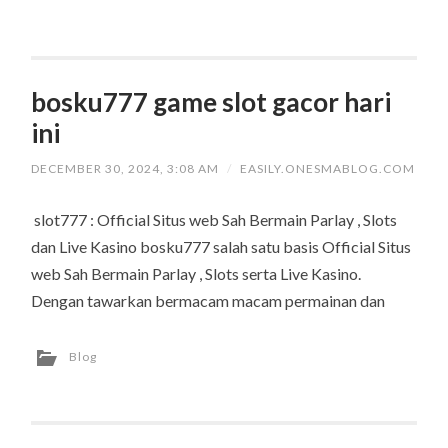
bosku777 game slot gacor hari
ini
DECEMBER 30, 2024, 3:08 AM
/
EASILY.ONESMABLOG.COM
slot777 : Official Situs web Sah Bermain Parlay , Slots
dan Live Kasino bosku777 salah satu basis Official Situs
web Sah Bermain Parlay , Slots serta Live Kasino.
Dengan tawarkan bermacam macam permainan dan
Blog