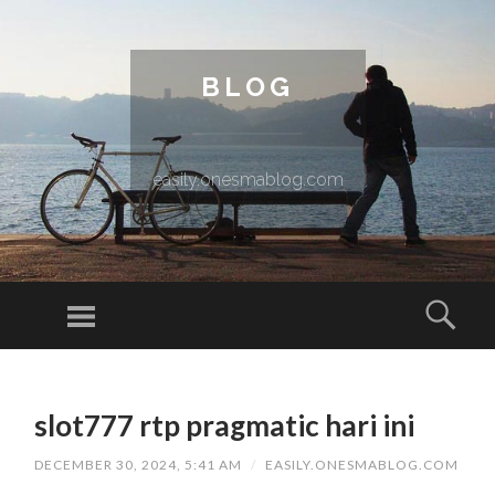
BLOG
easily.onesmablog.com
Menu
Sear
SKIP TO CONTENT
slot777 rtp pragmatic hari ini
DECEMBER 30, 2024, 5:41 AM
/
EASILY.ONESMABLOG.COM